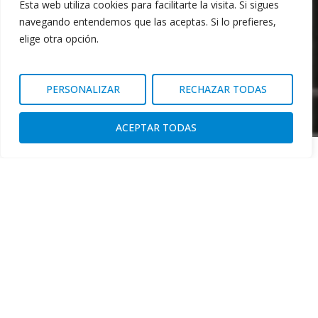
Esta web utiliza cookies para facilitarte la visita. Si sigues
navegando entendemos que las aceptas. Si lo prefieres,
elige otra opción.
PERSONALIZAR
RECHAZAR TODAS
ACEPTAR TODAS
Toybe fabrique des
sacs,
des emballages et des
packagings créatifs
depuis
plus de 100 ans
. Et nous
continuons à apprendre