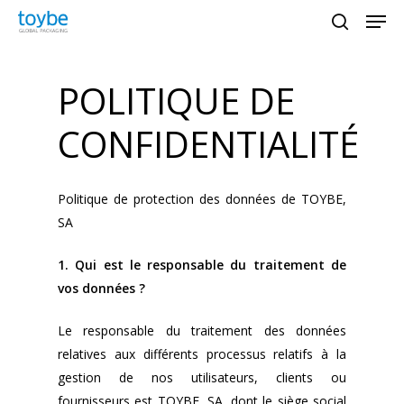
Men
Skip
to
search
main
content
POLITIQUE DE
value="" aria-label="Search"
placeholder="Search" />
CONFIDENTIALITÉ
Politique de protection des données de TOYBE,
SA
1. Qui est le responsable du traitement de
vos données ?
Le responsable du traitement des données
relatives aux différents processus relatifs à la
gestion de nos utilisateurs, clients ou
fournisseurs est TOYBE, SA, dont le siège social