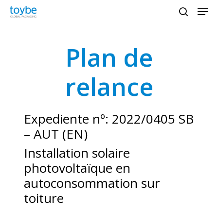
Men
Skip
to
search
main
content
Plan de
value="" aria-label="Search"
placeholder="Search" />
relance
Expediente nº: 2022/0405 SB
– AUT (EN)
Installation solaire
photovoltaïque en
autoconsommation sur
toiture